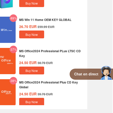
Buy Now
-89%
MS Win 11 Home OEM KEY GLOBAL
26.70
EUR
239.99
EUR
Buy Now
-37%
MS Office2024 Professional PLus LTSC CD
Key
24.50
EUR
38.78
EUR
Buy Now
Chat en direct
-38%
MS Office2024 Professional Plus CD Key
Global
24.50
EUR
39.78
EUR
Buy Now