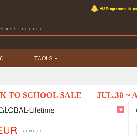
VU Programme de par
C
TOOLS
K TO SCHOOL SALE
JUL.30 ~ 
LOBAL-Lifetime
T
EUR
48.99
EUR