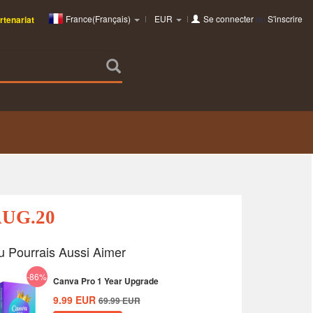
France(Français)
EUR
Se connecter
ou
S'inscrire
tenariat
AUG.20
u Pourrais Aussi Aimer
-86%
Canva Pro 1 Year Upgrade
9.99
EUR
69.99
EUR